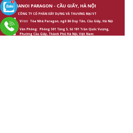
HANOI PARAGON - CẦU GIẤY, HÀ NỘI
CÔNG TY CỔ PHẦN XÂY DỰNG VÀ THƯƠNG MẠI VT
Ví trí: Tòa Nhà Paragon, ngõ 86 Duy Tân, Cầu Giấy, Hà Nội
Văn Phòng: Phòng 501 Tầng 5, Số 181 Trần Quốc Vượng,
Phường Cầu Giấy, Thành Phố Hà Nội, Việt Nam
Điện thoại: 02466850808
Hotline: 0333.012.360
Email: cskh@hanoiparagon.net
Web site:hanoiparagon.net